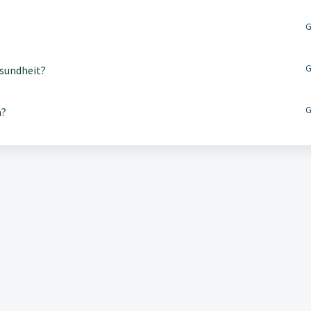
G
G
sundheit?
G
m?