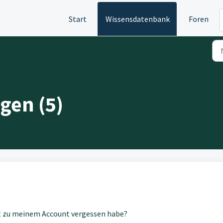
Start
Wissensdatenbank
Foren
gen (5)
rt zu meinem Account vergessen habe?