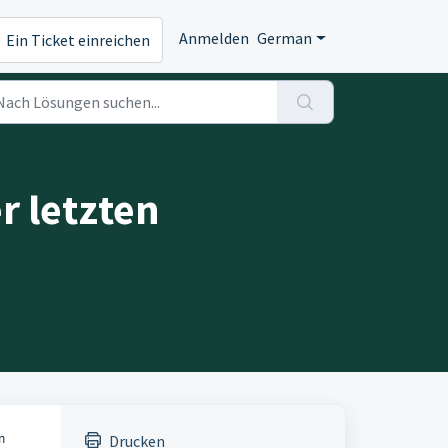
Anmelden
German
Ein Ticket einreichen
r letzten
m
Drucken