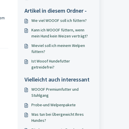
Artikel in diesem Ordner -
nem
Wie viel WOOOF soll ich füttern?
Kann ich WOOOF füttern, wenn
mein Hund kein Weizen verträgt?
Wieviel soll ich meinem Welpen
füttern?
Ist Wooof Hundefutter
getreidefrei?
Vielleicht auch interessant
WOOOF Premiumfutter und
Stuhlgang
Probe-und Welpenpakete
Was tun bei Übergewicht Ihres
Hundes?